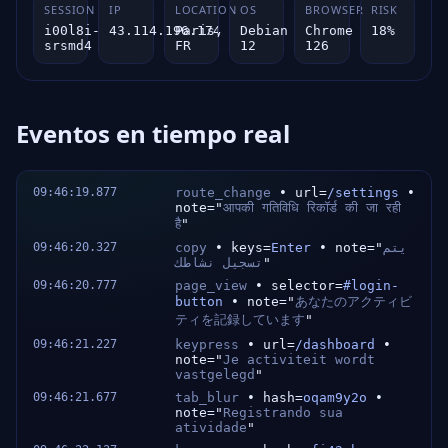
SESSION
IP
LOCATION
OS
BROWSER
RISK
i00l8i-
43.114.196.174
Paris,
Debian
Chrome
18%
srsmd4
FR
12
126
Eventos en tiempo real
09:46:19.877
route_change
• url=
/settings
•
note="
आपकी गतिविधि रिकॉर्ड की जा रही
है
"
09:46:20.327
copy
• keys=
Enter
• note="
يتم
تسجيل نشاطك
"
09:46:20.777
page_view
• selector=
#login-
button
• note="
あなたのアクティビ
ティを記録しています
"
09:46:21.227
keypress
• url=
/dashboard
•
note="
Je activiteit wordt
vastgelegd
"
09:46:21.677
tab_blur
• hash=
oqam9y2o
•
note="
Registrando sua
atividade
"